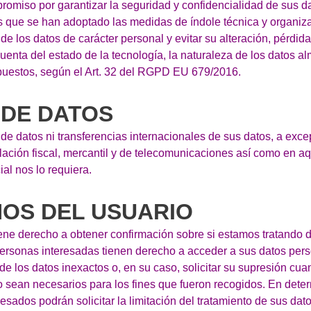
romiso por garantizar la seguridad y confidencialidad de sus da
s que se han adoptado las medidas de índole técnica y organiz
 de los datos de carácter personal y evitar su alteración, pérdid
uenta del estado de la tecnología, la naturaleza de los datos a
puestos, según el Art. 32 del RGPD EU 679/2016.
 DE DATOS
e datos ni transferencias internacionales de sus datos, a exce
slación fiscal, mercantil y de telecomunicaciones así como en a
ial nos lo requiera.
HOS DEL USUARIO
iene derecho a obtener confirmación sobre si estamos tratando 
personas interesadas tienen derecho a acceder a sus datos per
ón de los datos inexactos o, en su caso, solicitar su supresión cua
no sean necesarios para los fines que fueron recogidos. En det
resados podrán solicitar la limitación del tratamiento de sus da