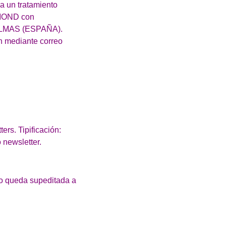
a un tratamiento
MOND con
PALMAS (ESPAÑA).
n mediante correo
ers. Tipificación:
 newsletter.
to queda supeditada a