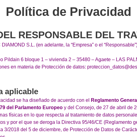
Política de Privacidad
 DEL RESPONSABLE DEL TR
DIAMOND S.L. (en adelante, la “Empresa” o el “Responsable”)
po Pildain 6 bloque 1 – vivienda 2 – 35480 – Agaete – LAS P
nes en materia de Protección de datos: proteccion_datos@desp
a aplicable
ivacidad se ha diseñado de acuerdo con el
Reglamento General
679 del Parlamento Europeo
y del Consejo, de 27 de abril de 20
nas físicas en lo que respecta al tratamiento de datos personales
tos y por el que se deroga la Directiva 95/46/CE (Reglamento g
ca 3/2018 del 5 de diciembre, de Protección de Datos de Caráct
es.