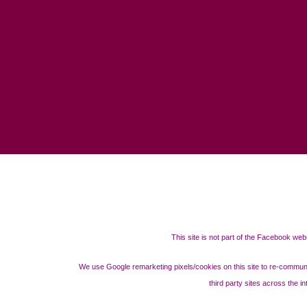
This site is not part of the Facebook w
We use Google remarketing pixels/cookies on this site to re-communi
third party sites across the 