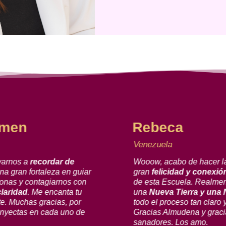
rmen
Rebeca
Venezuela
varnos a
recordar de
Wooow, acabo de hacer la
na gran fortaleza en guiar
gran
felicidad y conexió
onas y contagiarnos con
de esta Escuela. Realme
claridad
. Me encanta tu
una
Nueva Tierra y una
te. Muchas gracias, por
todo el proceso tan claro y
inyectas en cada uno de
Gracias Almudena y graci
sanadores. Los amo.