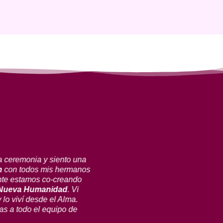
Delia
México
 ceremonia y siento una
Infinitas gracias por este
n
con todos mis hermanos
toda la humanidad. Hace
nte estamos co-creando
con tu frecuencia y ahor
 Nueva Humanidad
. Vi
y realizar las ceremonias
 lo viví desde el Alma.
ayudando a la
liberació
as a todo el equipo de
gracias, maravilloso Ser, 
acompañarnos y descubri