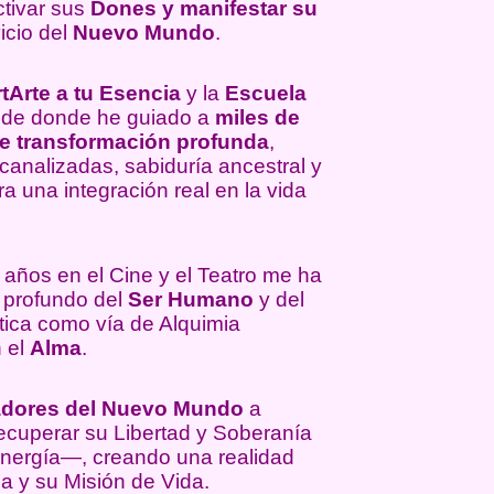
ctivar sus
Dones y manifestar su
icio del
Nuevo Mundo
.
tArte a tu Esencia
y la
Escuela
sde donde he guiado a
miles de
e transformación profunda
,
nalizadas, sabiduría ancestral y
a una integración real en la vida
 años en el Cine y el Teatro me ha
 profundo del
Ser Humano
y del
ntica como vía de Alquimia
 el
Alma
.
adores del Nuevo Mundo
a
 recuperar su Libertad y Soberanía
Energía—, creando una realidad
a y su Misión de Vida.