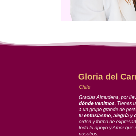
Gloria del Ca
Chile
r@s y estoy maravillada
Gracias Almudena, por lle
do en la plataforma.
Es
dónde venimos
. Tienes u
ecida y honrada de estar
a un grupo grande de pers
razo de corazón!!!!
tu
entusiasmo, alegría y 
es, son seres
orden y forma de expresar
todo tu apoyo y Amor que 
nosotros.