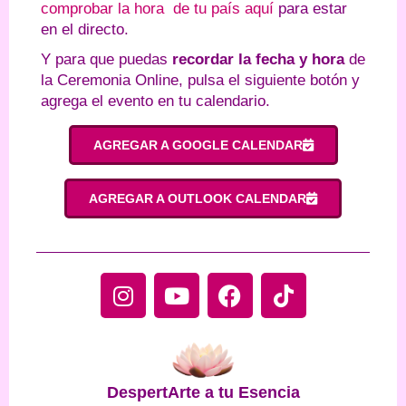
comprobar la hora de tu país aquí
para estar
en el directo.
Y para que puedas
recordar la fecha y hora
de
la Ceremonia Online, pulsa el siguiente botón y
agrega el evento en tu calendario.
AGREGAR A GOOGLE CALENDAR
AGREGAR A OUTLOOK CALENDAR
I
Y
F
T
n
o
a
i
s
u
c
k
t
t
e
t
a
u
b
o
g
b
o
k
DespertArte a tu Esencia