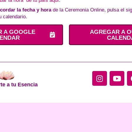
ar la hora de tu país aquí
.
cordar la fecha y hora
de la Ceremonia Online, pulsa el sig
u calendario.
 A GOOGLE
AGREGAR A 
ENDAR
CALEND
I
Y
n
o
te a tu Esencia
s
u
t
t
a
u
g
b
r
e
a