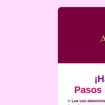
¡H
Pasos 
✳️
Lee
con detenimie